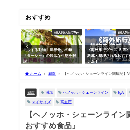
おすすめ
美容
(個人的)人生のTips
(個人的)
歯がしろ
自殺する動物！世界最小の猿
《海外旅行グッズ ５選
ズムと安
『ターシャ』の残念な生態を解
激減・整理されるおすす
説！
テム！
2019年3月22日
2019年1月15日
ホーム
減塩
【ヘノッホ・シェーンライン闘病記】Vo
減塩
ヘノッホ・シェーンライン
IgA
減塩
マイサイズ
高血圧
【ヘノッホ・シェーンライン闘病
おすすめ食品』