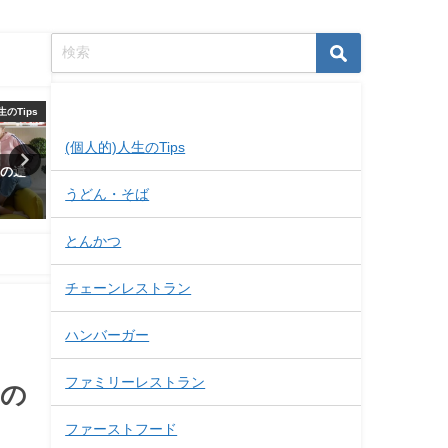
記事カテゴリー
生のTips
資産形成
(個人的)人生のTips
スの違
【1分でわかる】一目瞭然！つみ
【口コミ】怪しくない？
たてNISAとiDeCoの違い。積立
RENOSY(リノシー)の面談
うどん・そば
投資で老後の資産を形成しまし
した結果。
ょう。
とんかつ
2021年6月6日
2019年8月26日
チェーンレストラン
ハンバーガー
ファミリーレストラン
めの
ファーストフード