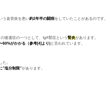
いう血管炎を患い
約2年半の闘病
をしていたことがあるのです
）の後遺症の一つとして、IgA腎症という
腎炎
があります。
60%がかかる（参考[4]より)
と言われています。
した。
に”塩分制限”
があります。