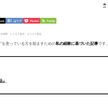
ost
はてブ
Pocket
Feedly
"を患っている方を励ますための
私の経験に基づいた記事
です
。
品』