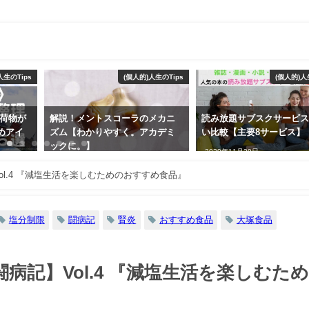
人生のTips
(個人的)人生のTips
(個人的)人
》荷物が
解説！メントスコーラのメカニ
読み放題サブスクサービ
めアイ
ズム【わかりやすく。アカデミ
い比較【主要8サービス】
ックに。】
2020年11月29日
2019年3月17日
l.4 『減塩生活を楽しむためのおすすめ食品』
塩分制限
闘病記
腎炎
おすすめ食品
大塚食品
記】Vol.4 『減塩生活を楽しむた