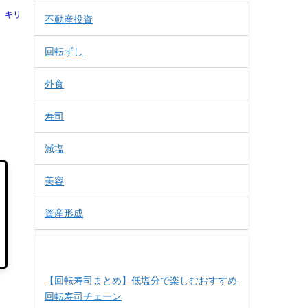
キリ
不動産投資
回転ずし
外食
寿司
。
減塩
美容
資産形成
最近の投稿
【回転寿司まとめ】低塩分で楽しむおすすめ
回転寿司チェーン