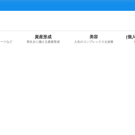
資産形成
美容
(個
イーツなど
長生きに備える資産形成
人生のコンプレックスを改善