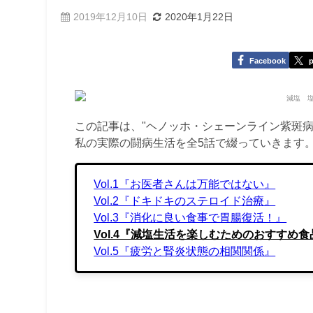
2019年12月10日
2020年1月22日
Facebook
p
この記事は、"ヘノッホ・シェーンライン紫斑病
私の実際の闘病生活を全5話で綴っていきます
Vol.1『お医者さんは万能ではない』
Vol.2『ドキドキのステロイド治療』
Vol.3『消化に良い食事で胃腸復活！』
Vol.4『減塩生活を楽しむためのおすすめ食
Vol.5『疲労と腎炎状態の相関関係』