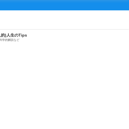
人的)人生のTips
科学的解説など