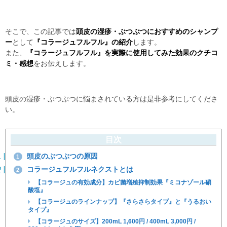
そこで、この記事では
頭皮の湿疹・ぶつぶつにおすすめのシャンプ
ー
として
『コラージュフルフル』の紹介
します。
また、
『コラージュフルフル』を実際に使用してみた効果のクチコ
ミ・感想
をお伝えします。
頭皮の湿疹・ぶつぶつに悩まされている方は是非参考にしてくださ
い。
目次
頭皮のぶつぶつの原因
1
コラージュフルフルネクストとは
2
【コラージュの有効成分】カビ菌増殖抑制効果『ミコナゾール硝
酸塩』
【コラージュのラインナップ】『さらさらタイプ』と『うるおい
タイプ』
【コラージュのサイズ】200mL 1,600円 / 400mL 3,000円 /