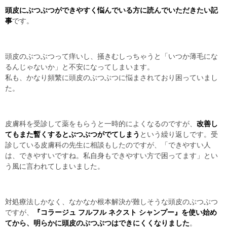
頭皮にぶつぶつができやすく悩んでいる方に読んでいただきたい記
事
です。
頭皮のぶつぶつって痒いし、掻きむしっちゃうと「いつか薄毛にな
るんじゃないか」と不安になってしまいます。
私も、かなり頻繁に頭皮のぶつぶつに悩まされており困っていまし
た。
皮膚科を受診して薬をもらうと一時的によくなるのですが、
改善し
てもまた暫くするとぶつぶつがでてしまう
という繰り返しです。受
診している皮膚科の先生に相談もしたのですが、「できやすい人
は、できやすいですね。私自身もできやすい方で困ってます」とい
う風に言われてしまいました。
対処療法しかなく、なかなか根本解決が難しそうな頭皮のぶつぶつ
ですが、
『コラージュ フルフル ネクスト シャンプー』を使い始め
てから、明らかに頭皮のぶつぶつはできにくくなりました
。