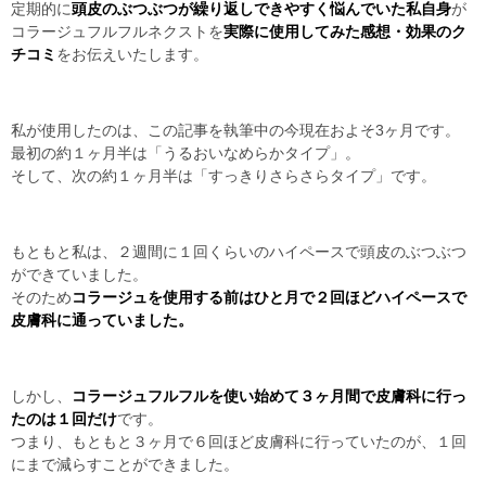
定期的に
頭皮のぶつぶつが繰り返しできやすく悩んでいた私自身
が
コラージュフルフルネクストを
実際に使用してみた感想・効果のク
チコミ
をお伝えいたします。
私が使用したのは、この記事を執筆中の今現在およそ3ヶ月です。
最初の約１ヶ月半は「うるおいなめらかタイプ」。
そして、次の約１ヶ月半は「すっきりさらさらタイプ」です。
もともと私は、２週間に１回くらいのハイペースで頭皮のぶつぶつ
ができていました。
そのため
コラージュを使用する前はひと月で２回ほどハイペースで
皮膚科に通っていました。
しかし、
コラージュフルフルを使い始めて３ヶ月間で皮膚科に行っ
たのは１回だけ
です。
つまり、もともと３ヶ月で６回ほど皮膚科に行っていたのが、１回
にまで減らすことができました。