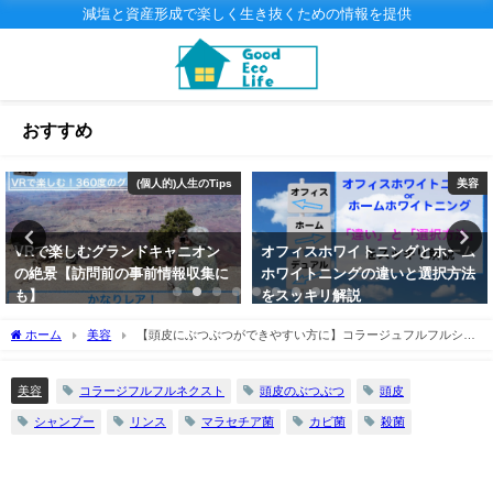
減塩と資産形成で楽しく生き抜くための情報を提供
おすすめ
美容
美容
オフィスホワイトニングとホーム
【第一印象アップ】誰でも、簡単
ホワイトニングの違いと選択方法
に、すぐに清潔感をあげる４つの
をスッキリ解説
ポイント
2020年1月28日
2020年1月19日
ホーム
美容
【頭皮にぶつぶつができやすい方に】コラージュフルフルシャ
ンプー・リンスの口コミ・感想！
コラージフルフルネクスト
頭皮のぶつぶつ
頭皮
美容
シャンプー
リンス
マラセチア菌
カビ菌
殺菌