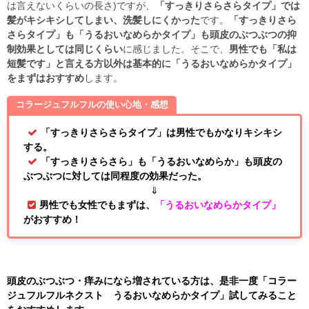
は言えないくらいの長さ)ですが、
「すっきりさらさらタイプ」では
髪がキシキシしてしまい、洗髪しにくかった
です。
「すっきりさら
さらタイプ」も「うるおいなめらかタイプ」も頭皮のぶつぶつの抑
制効果としては同じくらい
に感じました。そこで、
男性でも「私は
短髪です」と言える方以外は基本的に「うるおいなめらかタイプ」
をまずはおすすめ
します。
コラージュフルフルの使い心地・感想
「すっきりさらさらタイプ」は男性でもかなりキシキシ
する。
「すっきりさらさら」も「うるおいなめらか」も頭皮の
ぶつぶつに対しては同程度の効果だった。
⇓
男性でも女性でもまずは、
「うるおいなめらかタイプ」
がおすすめ！
頭皮のぶつぶつ・痒みになら増されている方は、是非一度「コラー
ジュフルフルネクスト うるおいなめらかタイプ」試してみること