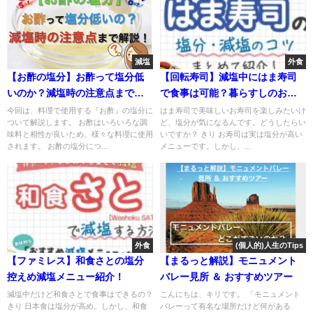
減塩
外食
【お酢の塩分】お酢って塩分低
【回転寿司】減塩中にはま寿司
いのか？減塩時の注意点まで解
で食事は可能？暮らすしのお寿
説！
司の塩分まとめて紹介！
今回は、料理で使用する『お酢』の塩分に
はま寿司で美味しいお寿司を楽しみたいけ
ついて解説します。 お酢はいろいろな調
ど、塩分が気になるんです。どうしたらい
味料と相性が良いため、様々な料理に使用
いですか？ きり お寿司は実は塩分が高い
されます。 お酢の塩分につ...
メニューです。しかし、...
外食
(個人的)人生のTips
【ファミレス】和食さとの塩分
【まるっと解説】モニュメント
控えめ減塩メニュー紹介！
バレー見所 ＆ おすすめツアー
減塩中だけど和食さとで食事はできるの？
こんにちは、キリです。 「モニュメント
きり 日本食は塩分が高め。しかし、和食
バレーって有名な場所だけど何がある