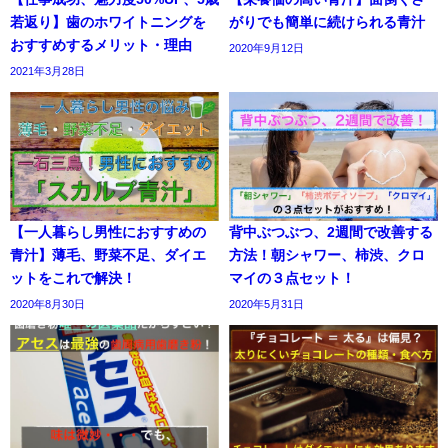
若返り】歯のホワイトニングを
がりでも簡単に続けられる青汁
おすすめするメリット・理由
2020年9月12日
2021年3月28日
【一人暮らし男性におすすめの
背中ぶつぶつ、2週間で改善する
青汁】薄毛、野菜不足、ダイエ
方法！朝シャワー、柿渋、クロ
ットをこれで解決！
マイの３点セット！
2020年8月30日
2020年5月31日