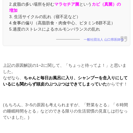
2.皮脂の多い場所を好む
マラセチア菌
という
カビ（真菌）の
増加
3. 生活サイクルの乱れ（寝不足など）
4.食事の偏り（高脂肪食・肉食中心、ビタミンB群不足）
5.過度のストレスによるホルモンバランスの乱れ
一般社団法人 山口県医師会
上記の原因解説の1~2に関して、「ちょっと待ってよ！」と思いま
した。
なぜなら、
ちゃんと毎日お風呂に入り、シャンプーを念入りにして
いるにも関わらず頭皮のぶつぶつはできてしまっていた
からです！
(もちろん、3~5の原因も考えられますが、「野菜をとる」「６時間
の睡眠時間をとる」などのできる限りの生活習慣の見直しは行なっ
ていました。)