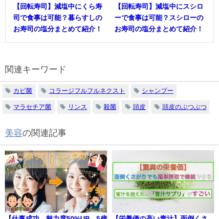
【回転寿司】減塩中にくら寿
【回転寿司】減塩中にスシロ
司で食事は可能？暮らすしの
ーで食事は可能？スシローの
お寿司の塩分まとめて紹介！
お寿司の塩分まとめて紹介！
関連キーワード
カビ菌
コラージフルフルネクスト
シャンプー
マラセチア菌
リンス
殺菌
頭皮
頭皮のぶつぶつ
美容
の関連記事
【仕事成功、魅力度50%UP、5歳
【栄養価の高い青汁】面倒くさ