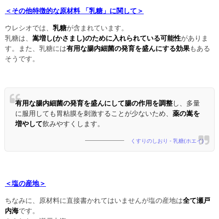
＜その他特徴的な原材料 「乳糖」に関して＞
ウレシオでは、
乳糖
が含まれています。
乳糖は、
嵩増し(かさまし)のために入れられている可能性
がありま
す。また、乳糖には
有用な腸内細菌の発育を盛んにする効果
もある
そうです。
有用な腸内細菌の発育を盛んにして腸の作用を調整
し、多量
に服用しても胃粘膜を刺激することが少ないため、
薬の嵩を
増やして
飲みやすくします。
くすりのしおり - 乳糖(ホエイ)
＜塩の産地＞
ちなみに、原材料に直接書かれてはいませんが塩の産地は
全て瀬戸
内海
です。