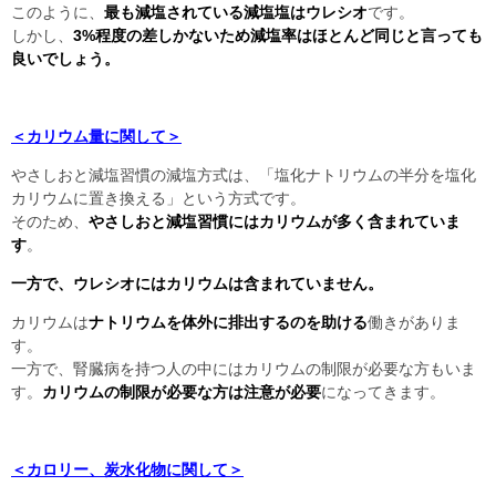
このように、
最も減塩されている減塩塩はウレシオ
です。
しかし、
3%程度の差しかないため減塩率はほとんど同じと言っても
良いでしょう。
＜カリウム量に関して＞
やさしおと減塩習慣の減塩方式は、「塩化ナトリウムの半分を塩化
カリウムに置き換える」という方式です。
そのため、
やさしおと減塩習慣にはカリウムが多く含まれていま
す
。
一方で、ウレシオにはカリウムは含まれていません。
カリウムは
ナトリウムを体外に排出するのを助ける
働きがありま
す。
一方で、腎臓病を持つ人の中にはカリウムの制限が必要な方もいま
す。
カリウムの制限が必要な方は注意が必要
になってきます。
＜カロリー、炭水化物に関して＞