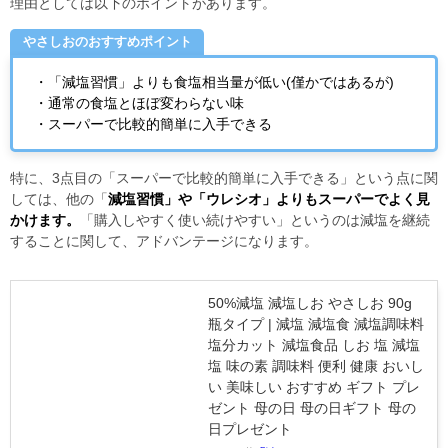
理由としては以下のポイントがあります。
やさしおのおすすめポイント
・「減塩習慣」よりも食塩相当量が低い(僅かではあるが)
・通常の食塩とほぼ変わらない味
・スーパーで比較的簡単に入手できる
特に、3点目の「スーパーで比較的簡単に入手できる」という点に関
しては、他の「
減塩習慣」や「ウレシオ」よりもスーパーでよく見
かけます。
「購入しやすく使い続けやすい」というのは減塩を継続
することに関して、アドバンテージになります。
50%減塩 減塩しお やさしお 90g
瓶タイプ | 減塩 減塩食 減塩調味料
塩分カット 減塩食品 しお 塩 減塩
塩 味の素 調味料 便利 健康 おいし
い 美味しい おすすめ ギフト プレ
ゼント 母の日 母の日ギフト 母の
日プレゼント