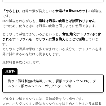
『やさしお』
は味の素が発売しいる
食塩相当量50%カット
の減塩塩
です。
50%減塩されながらも、
塩味は通常の食塩とほぼ変わりません
。
そのため、使うときには通常の食塩と同じように使用できます。
どうやって減塩できているかというと、
食塩(塩化ナトリウム)に含
まれるナトリウムを、カリウムに置き換えることで減塩
していま
す。
カリウムは野菜や果物に多く含まれている成分で、ナトリウムを体
外に排出するのを助ける働きもします。
原材料名を次に示します。
原材料
海水／調味料(無機塩等)(53%)、炭酸マグネシウム(1%)、グ
ルタミン酸カルシウム、ポリグルタミン酸
グルタミン酸カルシウムは、旨味成分をもつ成分です。
また、ポリグルタミン酸は
カルシウムをはじめとしたミネラル吸収