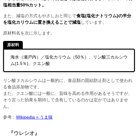
塩相当量50%カット。
また、減塩の方式もやさしおと同じで
食塩(塩化ナトリウム)の半分
を塩化カリウムに置き換えることで減塩
しています。
原材料名を次に示します。
原材料
海水（瀬戸内）／塩化カリウム（50％）、リン酸三カルシウ
ム(1.5％)、クエン酸
リン酸３カルシウムは一般的に、
食品類の固結防止剤として使われ
る食品添加物です。
また、クエン酸には一般に、旨味を高める作用があるそうですが、
そう言った効果を期待して含有しているのかは定かではありませ
ん。
参考：
Wikipedia = うま味
『ウレシオ』