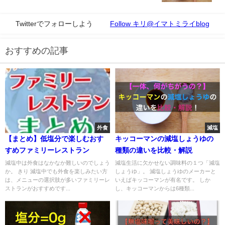
Twitterでフォローしよう
Follow キリ@イマトミライblog
おすすめの記事
外食
減塩
【まとめ】低塩分で楽しむおす
キッコーマンの減塩しょうゆの
すめファミリーレストラン
種類の違いを比較・解説
減塩中は外食はなかなか難しいのでしょう
減塩生活に欠かせない調味料の１つ「減塩
か。 きり 減塩中でも外食を楽しみたい方
しょうゆ」。 減塩しょうゆのメーカーと
は、メニューの選択肢が多いファミリーレ
いえばキッコーマンが有名です。 しか
ストランがおすすめです...
し、キッコーマンからは6種類...