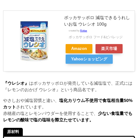
ポッカサッポロ 減塩できるうれし
いお塩 ウレシオ 100g
created by
Rinker
ポッカサッポロ フード&ビバレッジ
Amazon
楽天市場
Yahooショッピング
『ウレシオ』
はポッカサッポロが発売している減塩塩で、正式には
『レモンのおかげ ウレシオ』という商品名です。
やさしおや減塩習慣と違い、
塩化カリウム不使用で食塩相当量50%
カット
されています。
赤穂産の塩とレモンパウダーを使用することで、
少ない食塩量でも
レモンの酸味で塩の塩味を際立たせています。
原材料