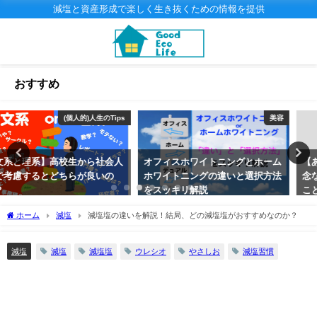
減塩と資産形成で楽しく生き抜くための情報を提供
おすすめ
美容
(個人的)人生のTips
オフィスホワイトニングとホーム
【あえての諦め】ナマケモノの残
ホワイトニングの違いと選択方法
念な生態！あえて「何もしない」
をスッキリ解説
ことを選択した？
2020年1月28日
2019年4月12日
ホーム
減塩
減塩塩の違いを解説！結局、どの減塩塩がおすすめなのか？
減塩
減塩塩
ウレシオ
やさしお
減塩習慣
減塩