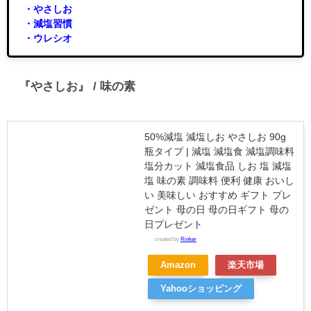
・やさしお
・減塩習慣
・ウレシオ
『やさしお』 / 味の素
50%減塩 減塩しお やさしお 90g
瓶タイプ | 減塩 減塩食 減塩調味料
塩分カット 減塩食品 しお 塩 減塩
塩 味の素 調味料 便利 健康 おいし
い 美味しい おすすめ ギフト プレ
ゼント 母の日 母の日ギフト 母の
日プレゼント
created by
Rinker
Amazon
楽天市場
Yahooショッピング