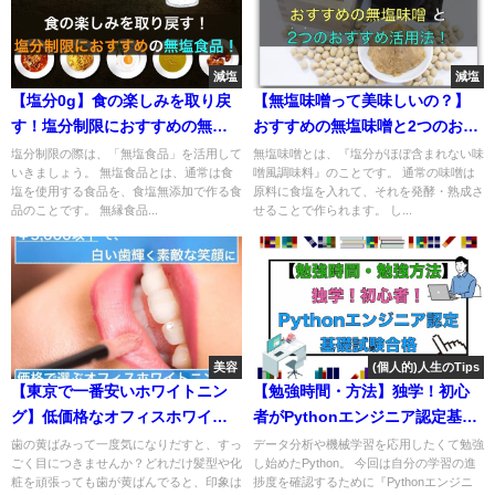
減塩
減塩
【塩分0g】食の楽しみを取り戻
【無塩味噌って美味しいの？】
す！塩分制限におすすめの無塩
おすすめの無塩味噌と2つのおす
食品！
すめ活用法
塩分制限の際は、「無塩食品」を活用して
無塩味噌とは、『塩分がほぼ含まれない味
いきましょう。 無塩食品とは、通常は食
噌風調味料』のことです。 通常の味噌は
塩を使用する食品を、食塩無添加で作る食
原料に食塩を入れて、それを発酵・熟成さ
品のことです。 無縁食品...
せることで作られます。 し...
美容
(個人的)人生のTips
【東京で一番安いホワイトニン
【勉強時間・方法】独学！初心
グ】低価格なオフィスホワイト
者がPythonエンジニア認定基礎
ニング比較
試験合格
歯の黄ばみって一度気になりだすと、すっ
データ分析や機械学習を応用したくて勉強
ごく目につきませんか？どれだけ髪型や化
し始めたPython。 今回は自分の学習の進
粧を頑張っても歯が黄ばんでると、印象は
捗度を確認するために『Pythonエンジニ