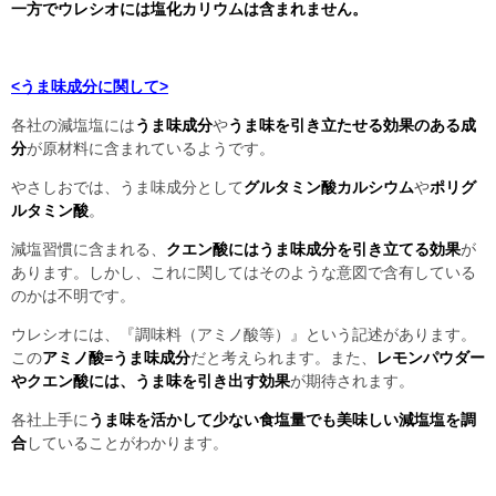
一方でウレシオには塩化カリウムは含まれません。
<うま味成分に関して>
各社の減塩塩には
うま味成分
や
うま味を引き立たせる効果のある成
分
が原材料に含まれているようです。
やさしおでは、うま味成分として
グルタミン酸カルシウム
や
ポリグ
ルタミン酸
。
減塩習慣に含まれる、
クエン酸にはうま味成分を引き立てる効果
が
あります。しかし、これに関してはそのような意図で含有している
のかは不明です。
ウレシオには、『調味料（アミノ酸等）』という記述があります。
この
アミノ酸=うま味成分
だと考えられます。また、
レモンパウダー
やクエン酸には、うま味を引き出す効果
が期待されます。
各社上手に
うま味を活かして少ない食塩量でも美味しい減塩塩を調
合
していることがわかります。