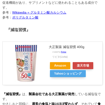
促進機能があり、サプリメントなどに使われることもある成分で
す。
参考：
Wikipedia = グルタミン酸カルシウム
参考：
ポリグルタミン酸
『減塩習慣』
大正製薬 減塩習慣 400g
created by
Rinker
リビタ(Livita)
Amazon
楽天市場
Yahooショッピング
『減塩習慣』
は、
製薬会社である大正製薬が発売
している減塩塩で
す。
やさしおと同様に、
通常の食塩と味はほぼ変わらず
、それでいて
食