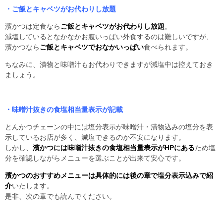
・ご飯とキャベツがお代わりし放題
濱かつは定食なら
ご飯とキャベツがお代わりし放題
。
減塩しているとなかなかお腹いっぱい外食するのは難しいですが、
濱かつなら
ご飯とキャベツでおなかいっぱい
食べられます。
ちなみに、漬物と味噌汁もお代わりできますが減塩中は控えておき
ましょう。
・味噌汁抜きの食塩相当量表示が記載
とんかつチェーンの中には塩分表示が味噌汁・漬物込みの塩分を表
示しているお店が多く、減塩できるのか不安になります。
しかし、
濱かつには味噌汁抜きの食塩相当量表示がHPにある
ため塩
分を確認しながらメニューを選ぶことが出来て安心です。
濱かつのおすすめメニューは具体的には後の章で塩分表示込みで紹
介
いたします。
是非、次の章でも読んでください。