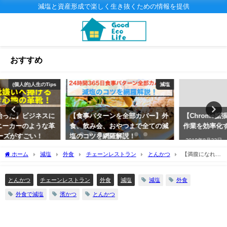
減塩と資産形成で楽しく生き抜くための情報を提供
おすすめ
減塩
(個人的)人生のTips
【食事パターンを全部カバー】外
【Chrome拡張機能】Chromeの
食、飲み会、おやつまで全ての減
作業を効率化する拡張機能１0選
塩のコツを網羅解説！
2019年8月22日
2020年3月10日
ホーム
減塩
外食
チェーンレストラン
とんかつ
【満腹になれる
減塩外食】減塩できるとんかつチェーンなら「濱かつ」！
減塩
外食
とんかつ
チェーンレストラン
外食
減塩
外食で減塩
濱かつ
とんかつ