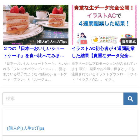
(個人的)人生のTips
資産形成
２つの『日本一おいしいショー
イラストAC初心者が４週間副業
トケーキ』を食べ比べてみまし
した結果【貴重なデータ完全公
た！
開】
『日本一おいしいショートケーキ』といわ
※本ページはプロモーションが含まれてい
れる「フレンチパウンドハウス」。 姿は
ます 現在、副業やお小遣い稼ぎとしても
似ている双子のような2種類のショートケ
注目されているイラストダウンロードサイ
ーキ「ブラン」と「ルージュ...
ト『イラストAC』。 イラ...
記事カテゴリー
(個人的)人生のTips