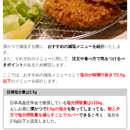
濱かつで減塩する際に、
おすすめの減塩メニューを紹介
いたしま
す。
また、それぞれのメニューに関して、
注文や食べ方で気をつけるべ
きポイント
があるため解説します。
ここでは、おすすめの減塩メニューとして
塩分が味噌汁抜きで2.5g
以下
のメニューを紹介します。
目標塩分量は2.5g
日本高血圧学会で推奨している
塩分摂取量は1日6g
。
もしお昼に
濱かつで
2.5gの塩分
を取ってしまっても、
朝と夕
方で塩分摂取量を減らすことでカバー
できる
と考え、塩分を
2.5g以下と設定しました。