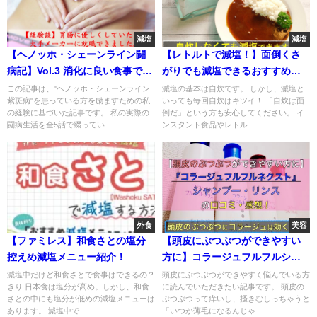
減塩
減塩
【ヘノッホ・シェーンライン闘
【レトルトで減塩！】面倒くさ
病記】Vol.3 消化に良い食事で胃
がりでも減塩できるおすすめレ
腸復活！
トルト食品！
この記事は、"ヘノッホ・シェーンライン
減塩の基本は自炊です。 しかし、減塩と
紫斑病"を患っている方を励ますための私
いっても毎回自炊はキツイ！ 「自炊は面
の経験に基づいた記事です。 私の実際の
倒だ」という方も安心してください。 イ
闘病生活を全5話で綴ってい...
ンスタント食品やレトル...
外食
美容
【ファミレス】和食さとの塩分
【頭皮にぶつぶつができやすい
控えめ減塩メニュー紹介！
方に】コラージュフルフルシャ
ンプー・リンスの口コミ・感
減塩中だけど和食さとで食事はできるの？
頭皮にぶつぶつができやすく悩んでいる方
きり 日本食は塩分が高め。しかし、和食
に読んでいただきたい記事です。 頭皮の
想！
さとの中にも塩分が低めの減塩メニューは
ぶつぶつって痒いし、掻きむしっちゃうと
あります。 減塩中で...
「いつか薄毛になるんじゃ...