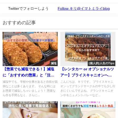
Twitterでフォローしよう
Follow キリ@イマトミライblog
おすすめの記事
減塩
(個人的)人生のTips
【惣菜でも減塩できる！】減塩
【レンタカー or オプショナルツ
に「おすすめの惣菜」と「注意
アー】ブライスキャニオンへ行
すべき惣菜」
く方法【おすすめツアー情報あ
減塩中でも、学校や仕事があると自炊が面
こんにちは、キリです。 ブライスキャニ
倒なことは多くあります。 そんな時には
オンってグランドサークルの中でも少し行
り】
お惣菜で減塩しちゃいましょう！ 惣菜な
きにくいんですよね。 グランドキャニオ
ら作る手間もなく、さらに...
ンやモニュメントバレーなど...