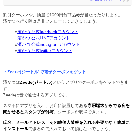
割引クーポンや、抽選で1000円分商品券が当たったりします。
濱かつへ行く際は是非フォローしていきましょう。
»
濱かつ 公式facebookアカウント
»
濱かつ 公式LINEアカウント
»
濱かつ 公式instagramアカウント
»
濱かつ 公式twitterアカウント
・Zeetle(ジートル)で電子クーポンをゲット
濱かつは
Zeetle(ジートル)
というアプリでクーポンをゲットできま
す。
Zeetleは音で通信するアプリです。
スマホにアプリを入れ、お店に設置してある
専用端末からでる音を
聞かせるとスタンプが付与
、クーポンが取得できます。
氏名、メールアドレス、その他個人情報を入れる必要がなく簡単に
インストール
できるので入れておいて損はないでしょう。