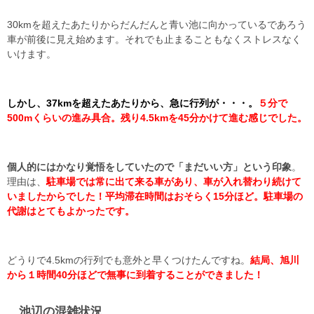
30kmを超えたあたりからだんだんと青い池に向かっているであろう
車が前後に見え始めます。それでも止まることもなくストレスなく
いけます。
しかし、37kmを超えたあたりから、急に行列が・・・。
５分で
500mくらいの進み具合。残り4.5kmを45分かけて進む感じでした。
個人的にはかなり覚悟をしていたので「まだいい方」という印象
。
理由は、
駐車場では常に出て来る車があり、車
が入れ替わり続けて
いましたからでした！平均滞在時間はおそらく15分ほど。駐車場の
代謝
はとてもよかったです。
どうりで4.5kmの行列でも意外と早くつけたんですね。
結局、旭川
から１時間40分ほどで無事に到着することができました！
池辺の混雑状況