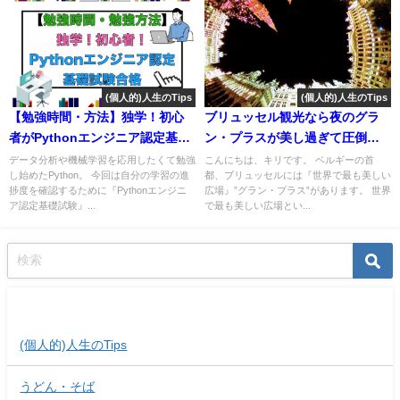
(個人的)人生のTips
(個人的)人生のTips
【勉強時間・方法】独学！初心
ブリュッセル観光なら夜のグラ
者がPythonエンジニア認定基礎
ン・プラスが美し過ぎて圧倒的
試験合格
おすすめ！
データ分析や機械学習を応用したくて勉強
こんにちは、キリです。 ベルギーの首
し始めたPython。 今回は自分の学習の進
都、ブリュッセルには『世界で最も美しい
捗度を確認するために『Pythonエンジニ
広場』”グラン・プラス”があります。 世界
ア認定基礎試験』...
で最も美しい広場とい...
記事カテゴリー
(個人的)人生のTips
うどん・そば