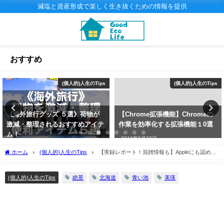
減塩と資産形成で楽しく生き抜くための情報を提供
おすすめ
(個人的)人生のTips
(個人的)人生のTips
《海外旅行グッズ ５選》荷物が
【Chrome拡張機能】Chromeの
激減・整理されるおすすめアイテ
作業を効率化する拡張機能１0選
ム！
2019年8月22日
2019年1月15日
ホーム
(個人的)人生のTips
【実録レポート！混雑情報も】Appleにも認めら
れた神秘の美景！『青い池』は本当に青いのか？
絶景
北海道
青い池
美瑛
(個人的)人生のTips