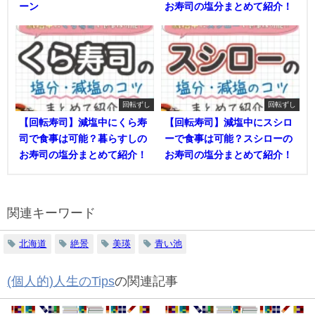
ーン
お寿司の塩分まとめて紹介！
回転ずし
回転ずし
【回転寿司】減塩中にくら寿
【回転寿司】減塩中にスシロ
司で食事は可能？暮らすしの
ーで食事は可能？スシローの
お寿司の塩分まとめて紹介！
お寿司の塩分まとめて紹介！
関連キーワード
北海道
絶景
美瑛
青い池
(個人的)人生のTips
の関連記事