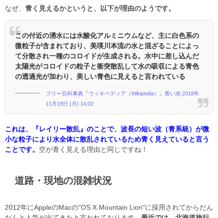
なぜ、
青く見えるかというと、以下が理由のようです。
この付近の湧水には水酸化アルミニウムなど、主に白色系の
微粒子が含まれており、美瑛川本流の水と混ざることによっ
て分散され一種のコロイドが生成される。水中に差し込んだ
太陽光がコロイドの粒子と衝突散乱して水の吸収による青色
の透過光が加わり、美しい青色に見えると言われている
フリー百科事典『ウィキペディア（Wikipedia）』青い池 2018年
11月19日 (月) 14:02
これは、『レイリー散乱』のことで、波長の短い波（青系統）が微
小な粒子により水全体に散乱されているため青く見えていると言う
ことです。
空が青く見える理由と同じですね！
道路・現地の混雑状況
2012年にAppleのMacの"OS X Mountain Lion"に採用されてからだん
だんと人気が出てきたと言われております。
最近では、北海道旅行