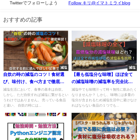
Twitterでフォローしよう
Follow キリ@イマトミライblog
おすすめの記事
減塩
減塩
自炊の時の減塩のコツ！食材選
【最も低塩分な味噌】ほぼ全て
び、味付け、食べ方まで徹底解
の減塩味噌の減塩率を完全比
説！
較！
減塩生活において、食事の基本は自炊。
減塩中でも味噌汁って時々無性に飲みたく
しかし、ただ自炊すれば減塩に繋がるとい
なりませんか？ しかし、味噌には多量の
うわけではありません。 売っている食品
塩分が含まれるため減塩生活中に避けなけ
と違い、 自炊の時には...
ればならない食品の１つでも...