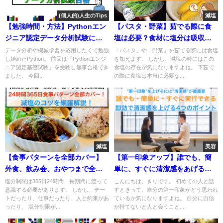
(個人的)人生のTips
減塩
【勉強時間・方法】Pythonエン
【パスタ・野菜】茹でる際に食
ジニア認定データ分析試験に独
塩は必要？食材に塩分は吸収さ
学で合格する方法
れる？
データ分析や機械学習を応用したくて勉強
「パスタ」や「野菜」を茹でる際には食塩
し始めたPython。 前回は『Pythonエンジ
を加えます。 しかし、減塩の時にはこの
ニア認定基礎試験』を受験し無事合格でき
食塩の存在が気になりますよね。 下茹で
ました。 今回...
の際に食塩は本当に必要な...
減塩
美容
【食事パターンを全部カバー】
【第一印象アップ】誰でも、簡
外食、飲み会、おやつまで全て
単に、すぐに清潔感をあげる４
の減塩のコツを網羅解説！
つのポイント
塩分制限は365日24時間、長期間に渡って
こんにちは、きりです。 初めての人と話
意識する必要があります。 しかし、デー
すときって、自分の第一印象がどう思われ
トだったり、仕事だったり、人と約束があ
ているか気になりますよね。 自分に自信
ったり、 塩分制限が...
が持てないと人と会うこと...