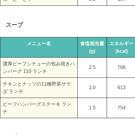
スープ
メニュー名
食塩相当量
エネルギー
(g)
(kcal)
濃厚ビーフシチューの包み焼きハ
2.5
766
ンバーグ 110 ランチ
チキンとナッツの11種野菜サラ
2.0
613
ダ ランチ
ビーフハンバーグステーキ ラン
1.5
754
チ