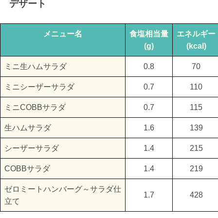
デザート
メニュー名
食塩相当量
エネルギー
(g)
(kcal)
ミニ生ハムサラダ
0.8
70
ミニシーザーサラダ
0.7
110
ミニCOBBサラダ
0.7
115
生ハムサラダ
1.6
139
シーザーサラダ
1.4
215
COBBサラダ
1.4
219
ゼロミートハンバーグ～サラダ仕
1.7
428
立て