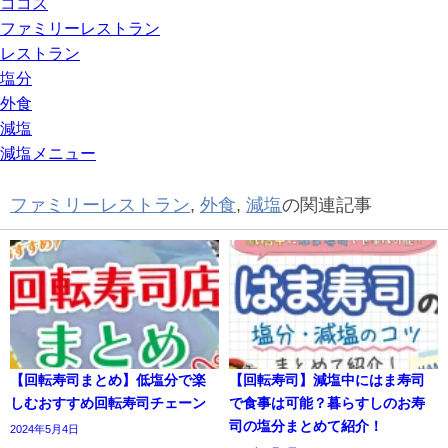
ココス
ファミリーレストラン
レストラン
塩分
外食
減塩
減塩メニュー
ファミリーレストラン
,
外食
,
減塩
の関連記事
【回転寿司まとめ】低塩分で楽
【回転寿司】減塩中にはま寿司
しむおすすめ回転寿司チェーン
で食事は可能？暮らすしのお寿
司の塩分まとめて紹介！
2024年5月4日