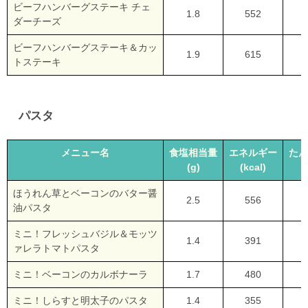
ビーフハンバーグステーキ チェ
1.8
552
2
ダーチーズ
ビーフハンバーグステーキ＆カッ
1.9
615
3
トステーキ
パスタ
メニュー名
食塩相当量
エネルギー
たん
(g)
(kcal)
ほうれん草とベーコンのバター醤
2.5
556
1
油パスタ
ミニ！フレッシュバジル＆モッツ
1.4
391
1
ァレラトマトパスタ
ミニ！ベーコンのカルボナーラ
1.7
480
1
ミニ！しらすと明太子のパスタ
1.4
355
1