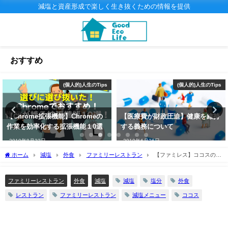
減塩と資産形成で楽しく生き抜くための情報を提供
おすすめ
(個人的)人生のTips
(個人的)人生のTips
【Chrome拡張機能】Chromeの
【医療費が財政圧迫】健康を維持
作業を効率化する拡張機能１0選
する義務について
2019年8月22日
2019年6月26日
ホーム
減塩
外食
ファミリーレストラン
【ファミレス】ココスの塩
分控えめ減塩メニュー紹介！
減塩
塩分
外食
ファミリーレストラン
外食
減塩
レストラン
ファミリーレストラン
減塩メニュー
ココス