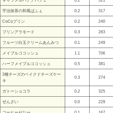
キャラメルバナナパフェ
0.2
321
宇治抹茶の和風ぱふぇ
0.2
317
CoCoプリン
0.2
240
プリンアラモード
0.3
283
フルーツ白玉クリームあんみつ
0.1
249
メイプルココッシュ
1.1
706
ハーフメイプルココッシュ
0.5
381
3種チーズのベイクドチーズケー
0.3
274
キ
ガトーショコラ
0.2
325
ぜんざい
0.0
229
コーヒーゼリー
0.1
167