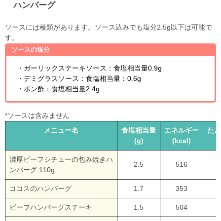
ハンバーグ
ソースには種類があります。ソース込みでも塩分2.5g以下は可能で
す。
ソースの塩分
・ガーリックステーキソース：食塩相当量0.9g
・デミグラスソース：食塩相当量：0.6g
・ポン酢：食塩相当量2.4g
*ソースは含みません
メニュー名
食塩相当量
エネルギー
たん
(g)
(kcal)
濃厚ビーフシチューの包み焼きハ
2.5
516
2
ンバーグ 110g
ココスのハンバーグ
1.7
353
1
ビーフハンバーグステーキ
1.5
504
2