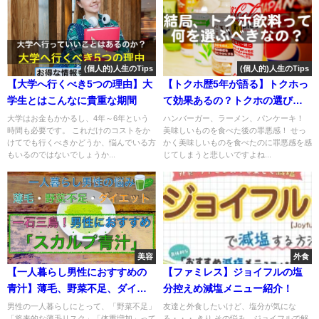
(個人的)人生のTips
(個人的)人生のTips
【大学へ行くべき5つの理由】大
【トクホ歴5年が語る】トクホっ
学生とはこんなに貴重な期間
て効果あるの？トクホの選び
方、飲み方を徹底比較解説！
大学はお金もかかるし、4年～6年という
ハンバーガー、ラーメン、パンケーキ！
時間も必要です。 これだけのコストをか
美味しいものを食べた後の罪悪感！ せっ
けてでも行くべきかどうか、悩んでいる方
かく美味しいものを食べたのに罪悪感を感
もいるのではないでしょうか...
じてしまうと悲しいですよね...
美容
外食
【一人暮らし男性におすすめの
【ファミレス】ジョイフルの塩
青汁】薄毛、野菜不足、ダイエ
分控えめ減塩メニュー紹介！
ットをこれで解決！
男性の一人暮らしにとって、「野菜不足」
友達と外食したいけど、塩分が気にな
「将来的な薄毛リスク」「体重増加」って
る・・・ きり その悩み、ジョイフルで解