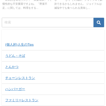
慢性的な不安要因ですよね。 「野菜不
決できるかもしれません。 ジョイフルは
足」に関しては、料理をする...
減塩中でも食べられる美味し...
記事カテゴリー
(個人的)人生のTips
うどん・そば
とんかつ
チェーンレストラン
ハンバーガー
ファミリーレストラン