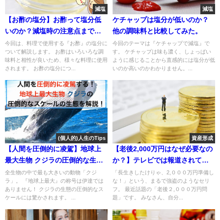
減塩
減塩
【お酢の塩分】お酢って塩分低
ケチャップは塩分が低いのか？
いのか？減塩時の注意点まで解
他の調味料と比較してみた。
説！
今回は、料理で使用する『お酢』の塩分に
今回のテーマは『ケチャップで減塩』で
ついて解説します。 お酢はいろいろな調
す。 ケチャップは味も濃く、しょっぱい
味料と相性が良いため、様々な料理に使用
ように感じることから直感的には塩分が低
されます。 お酢の塩分につ...
いのか高いのかわかりません。...
(個人的)人生のTips
資産形成
【人間を圧倒的に凌駕】地球上
【老後2,000万円はなぜ必要なの
最大生物 クジラの圧倒的な生
か？】テレビでは報道されてい
態！
なかった例の金融庁の資料を解
全生物の中で最も大きいの動物「クジ
「長生きしたけりゃ、2,０００万円準備し
ラ」。 『地球上最大』の称号は伊達では
な！」という、まるで強盗のようなセリ
説します。
ありません！ クジラの生態の圧倒的なス
フ。 最近話題の「老後２,０００万円問
ケールには驚かされます。 ...
題」です。 みなさん、自分...