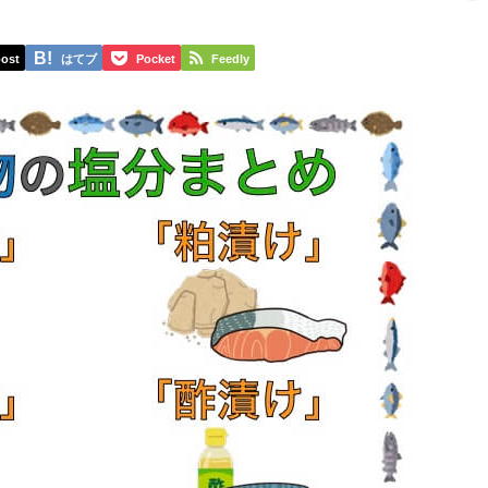
ost
はてブ
Pocket
Feedly