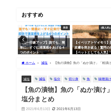
おすすめ
美容
(個人的)人生のTips
でも、簡
【イベリアトゲイモリ】肋骨が
なぜホワイトニングで
あげる４
皮膚を突き破る！驚愕の生態！
くなるのか？【メカニ
【ペットとしても人気】
全性に関して】
2019年2月17日
2020年1月27日
ホーム
減塩
【魚の漬物】魚の「ぬか漬け」「粕漬
減塩
塩分
切り身
魚
味噌漬
減塩
【魚の漬物】魚の「ぬか漬け
塩分まとめ
2021年6月13日
2021年6月13日