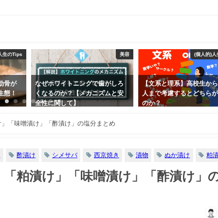
美容
(個人的)人生のTips
(個人的)
歯がしろ
【文系と理系】高校生から社会
【大学へ行くべき5つの
ズムと安
人まで考慮するとどちらが良い
学生とはこんなに貴重な
のか？
2020年2月5日
2019年7月24日
け」「味噌漬け」「酢漬け」の塩分まとめ
け
酢漬け
シメサバ
西京焼き
漬物
ぬか漬け
粕
」「粕漬け」「味噌漬け」「酢漬け」