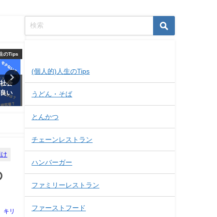
記事カテゴリー
人生のTips
(個人的)人生のTips
(個人的)人生のTips
理由】大
読み放題サブスクサービスの違
【唯一の医薬品だから確か
期間
い比較【主要8サービス】
果】アセスは最強の歯周病
うどん・そば
磨き粉！
2020年11月29日
とんかつ
2020年3月3日
チェーンレストラン
漬け
ハンバーガー
の
ファミリーレストラン
ファーストフード
キリ