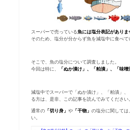
スーパーで売っている
魚には塩分表記がありま
そのため、塩分が分からず魚を減塩中に食べて
そこで、魚の塩分について調査しました。
今回は特に、
「ぬか漬け」、「粕漬」、「味噌
減塩中でスーパーで「ぬか漬け」、「粕漬」、
る方は、是非、この記事を読んでみてください
通常の
「切り身」
や
「干物」
の塩分に関しては
い。