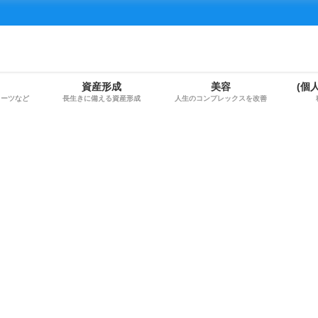
資産形成
美容
(個
イーツなど
長生きに備える資産形成
人生のコンプレックスを改善