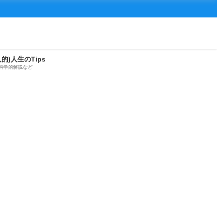
人的)人生のTips
科学的解説など